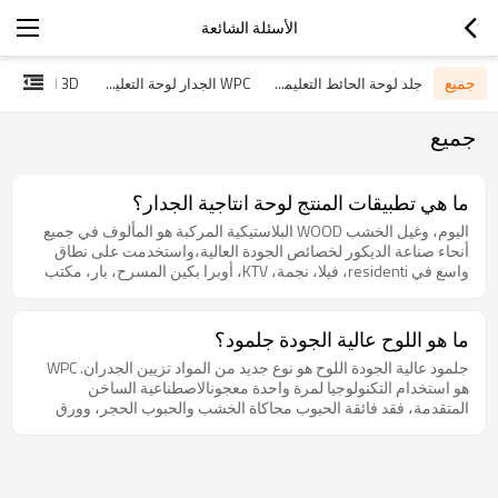
الأسئلة الشائعة
جميع
جلد لوحة الحائط التعليمات
WPC الجدار لوحة التعليمات
جميع
ما هي تطبيقات المنتج لوحة انتاجية الجدار؟
اليوم، وغيل الخشب WOOD البلاستيكية المركبة هو المألوف في جميع
أنحاء صناعة الديكور لخصائص الجودة العالية،واستخدمت على نطاق
واسع في residenti، فيلا، نجمة، KTV، أوبرا بكين المسرح، بار، مكتب
وغيرها من الزخارف الجدران الداخلية.
ما هو اللوح عالية الجودة جلمود؟
جلمود عالية الجودة اللوح هو نوع جديد من المواد تزيين الجدران. WPC
هو استخدام التكنولوجيا لمرة واحدة معجونالاصطناعية الساخن
المتقدمة، فقد فائقة الحبوب محاكاة الخشب والحبوب الحجر، وورق
الحائط وغيرها من تأثيرات الألوان، ويمكن أن يحل محل ل الخشب
والحجر ومواد الديكور وورق الحائط. طابع WPC يكون عدم التلوث، منذ
وقت طويل، العزل، مضادة للحريق ومقاومة للرطوبة، سهلة التركيب،
وسهلة التنظيف، أنيق وهلم جرا.